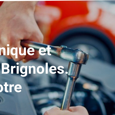
ique et
 Brignoles.
otre