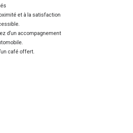
tés
imité et à la satisfaction
cessible.
iciez d’un accompagnement
utomobile.
un café offert.